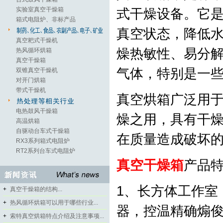
实验室真空干燥箱
式干燥设备。它
箱式电阻炉、非标产品
真空状态，降低
真空耙式干燥机
燥热敏性、易分
热风循环烘箱
真空干燥箱
气体，特别是一
双锥真空干燥机
对开门烘箱
带式干燥机
真空烘箱广泛用
电热鼓风干燥箱
燥之用，具有干
高温烘箱
自驱动台车式干燥箱
在质量造成破坏
RX3系列箱式电阻炉
RT2系列台车式电阻炉
真空干燥箱
产品
1、长方体工作室
+
真空干燥箱的结构...
+
热风循环烘箱可以用于哪些行业...
器，控温精确
+
索特真空烘箱特点介绍及注意事项...