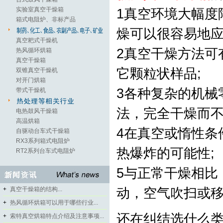
实验室真空干燥箱
1真空环境大幅度
箱式电阻炉、非标产品
燥可以很容易地应
真空耙式干燥机
2真空干燥方法可
热风循环烘箱
真空干燥箱
它颗粒状样品;
双锥真空干燥机
对开门烘箱
3各种复杂的机械
带式干燥机
法，完全干燥而不
电热鼓风干燥箱
高温烘箱
4在真空或惰性条
自驱动台车式干燥箱
RX3系列箱式电阻炉
热爆炸的可能性;
RT2系列台车式电阻炉
5与正常干燥相比
+
真空干燥箱的结构...
动，空气吹扫或
+
热风循环烘箱可以用于哪些行业...
还在纠结选什么
+
索特真空烘箱特点介绍及注意事项...