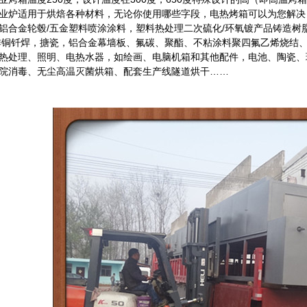
业炉适用于烘焙各种材料，无论你使用哪些字段，电热烤箱可以为您解决：
铝合金轮毂/五金塑料喷涂涂料，塑料热处理二次硫化/环氧镀产品铸造树脂固
排铜钎焊，搪瓷，铝合金幕墙板、氟碳、聚酯、不粘涂料聚四氟乙烯烧结
热处理、照明、电热水器，如绘画、电脑机箱和其他配件，电池、陶瓷、
院消毒、无尘高温灭菌烘箱、配套生产线隧道烘干……